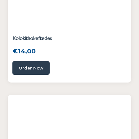
Kolokithokeftedes
€
14,00
Order Now