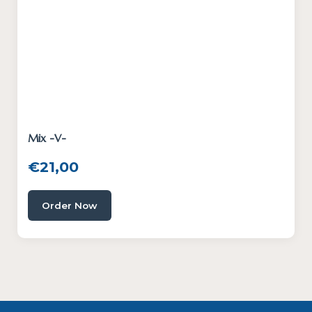
Mix -V-
€
21,00
Order Now