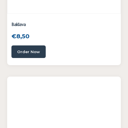
Baklava
€
8,50
Order Now