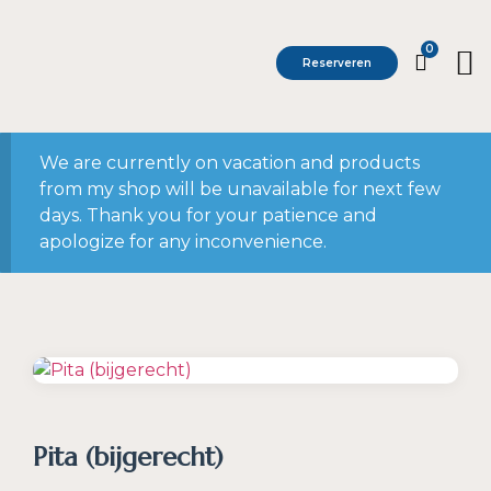
0
Reserveren
We are currently on vacation and products
from my shop will be unavailable for next few
days. Thank you for your patience and
apologize for any inconvenience.
Pita (bijgerecht)